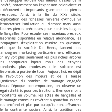
se développer au-delà des hautes classes de la
société, notamment via l'expansion colonialiste et
la découverte d'importants gisements de pierres
précieuses. Ainsi, à la fin du XIXe siècle,
l'exploitation des richesses minières d'Afrique va
démocratiser l'utilisation du diamant mais aussi
d'autres pierres précieuses pour sertir les bagues
de fiançailles. Pour écouler ces matériaux précieux,
désormais disponibles en relative abondance, les
compagnies d'exploitation minière en question,
telle que la société De Beers, lancent des
campagnes marketing particulièrement efficaces.
On n'y voit plus seulement les plus riches arborer
ces somptueux bijoux mais des citoyens
standards, plus modestes : le solitaire est
désormais à portée de tous ! Aujourd'hui, en dépit
de l'évolution des mœurs et de la baisse
significative du nombre de mariage engagée
depuis l'époque contemporaine, on observe un
regain d'intérêt pour ces traditions. Bien que moins
importants en volume, les actes de fiançailles et
de mariage communs revêtent aujourd'hui un sens
plus profond et plus pur puisqu'ils sont affranchis
de la contrainte sociale. Ainsi, la tradition des