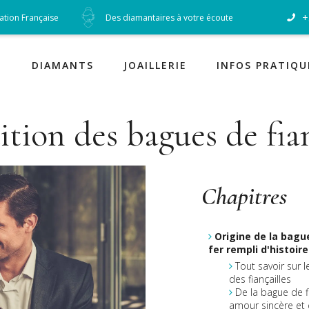
+
cation Française
Des diamantaires à votre écoute
Diamants
DIAMANTS
JOAILLERIE
INFOS PRATIQU
dition des bagues de fi
Chapitres
Origine de la bagu
fer rempli d'histoire
Tout savoir sur 
des fiançailles
De la bague de f
amour sincère et