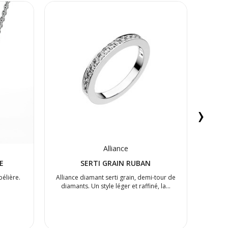
›
Alliance
E
SERTI GRAIN RUBAN
bélière.
Alliance diamant serti grain, demi-tour de
Boucl
diamants. Un style léger et raffiné, la…
chato