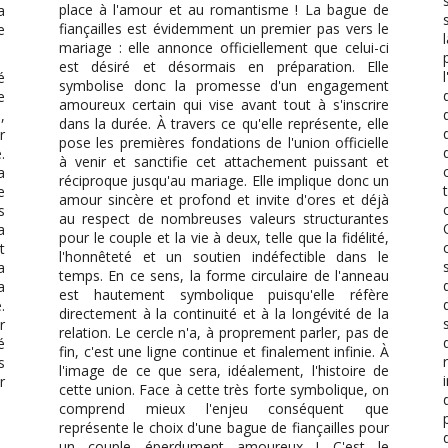
place à l'amour et au romantisme ! La bague de
a
fiançailles est évidemment un premier pas vers le
e
mariage : elle annonce officiellement que celui-ci
est désiré et désormais en préparation. Elle
é
symbolise donc la promesse d'un engagement
e
amoureux certain qui vise avant tout à s'inscrire
,
dans la durée. À travers ce qu'elle représente, elle
r
pose les premières fondations de l'union officielle
.
à venir et sanctifie cet attachement puissant et
a
réciproque jusqu'au mariage. Elle implique donc un
e
amour sincère et profond et invite d'ores et déjà
s
au respect de nombreuses valeurs structurantes
a
pour le couple et la vie à deux, telle que la fidélité,
t
l'honnêteté et un soutien indéfectible dans le
a
temps. En ce sens, la forme circulaire de l'anneau
a
est hautement symbolique puisqu'elle réfère
.
directement à la continuité et à la longévité de la
r
relation. Le cercle n'a, à proprement parler, pas de
é
fin, c'est une ligne continue et finalement infinie. À
s
l'image de ce que sera, idéalement, l'histoire de
r
cette union. Face à cette très forte symbolique, on
comprend mieux l'enjeu conséquent que
représente le choix d'une bague de fiançailles pour
un couple éperdument amoureux ! C'est le