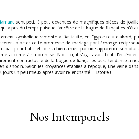
diamant
sont petit à petit devenues de magnifiques pièces de joailler
 qui a pris du temps puisque l'ancêtre de la bague de fiançailles n'ét
autement symbolique remonte à l'Antiquité, en Egypte tout d'abord, pu
cèrent à acter cette promesse de mariage par l'échange réciproqu
n'avait pas pour but d'éblouir la bien-aimée par une apparence somptu
mme accorde à sa promise. Non, ici, il s'agit avant tout d'entérine
 purement contractuelle de la bague de fiançailles aura tendance à n
rien d'anodin. Selon les croyances établies à l'époque, une veine da
jours un peu mieux après avoir ré-enchanté l'Histoire !
Nos Intemporels