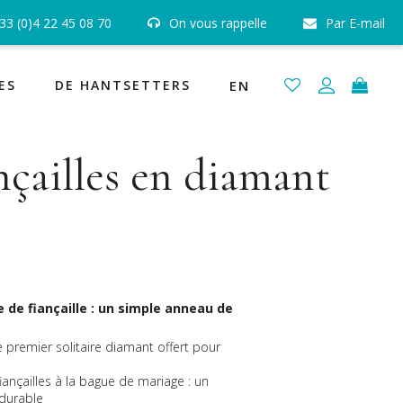
33 (0)4 22 45 08 70
On vous rappelle
Par E-mail
 certifiés GIA, HRD et IGI
Joaillerie Fabrication Française
ES
DE HANTSETTERS
EN
ançailles en diamant
e de fiançaille : un simple anneau de
le premier solitaire diamant offert pour
iançailles à la bague de mariage : un
 durable