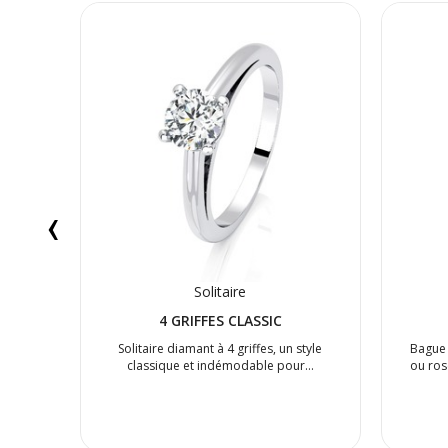
‹
Solitaire
4 GRIFFES CLASSIC
on
Solitaire diamant à 4 griffes, un style
Bague 
t de
classique et indémodable pour…
ou ros