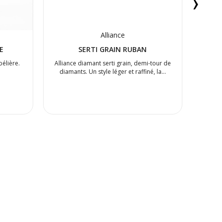
›
Alliance
E
SERTI GRAIN RUBAN
bélière.
Alliance diamant serti grain, demi-tour de
Boucl
diamants. Un style léger et raffiné, la…
chato