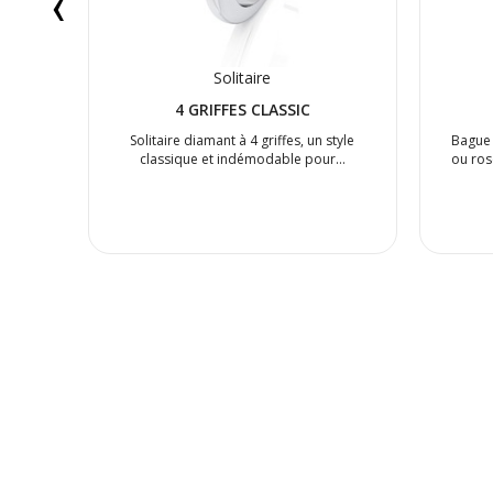
‹
Solitaire
4 GRIFFES CLASSIC
on
Solitaire diamant à 4 griffes, un style
Bague 
t de
classique et indémodable pour…
ou ros