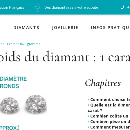
+
cation Française
Des diamantaires à votre écoute
Diamants
DIAMANTS
JOAILLERIE
INFOS PRATIQU
nt : 1 carat = 0,20 gramme
oids du diamant : 1 car
Chapitres
Comment choisir le
Quelle est la dime
carat ?
Combien coûte un 
Combien pèse un d
Comment mesurer l