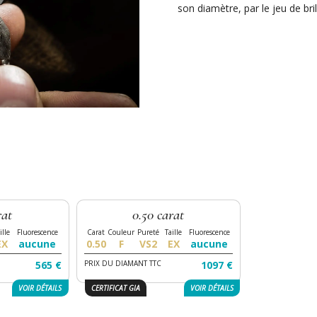
son diamètre, par le jeu de bri
rat
0.50 carat
EX
aucune
0.50
F
VS2
EX
aucune
565 €
PRIX DU DIAMANT TTC
1097 €
VOIR
DÉTAILS
CERTIFICAT GIA
VOIR
DÉTAILS