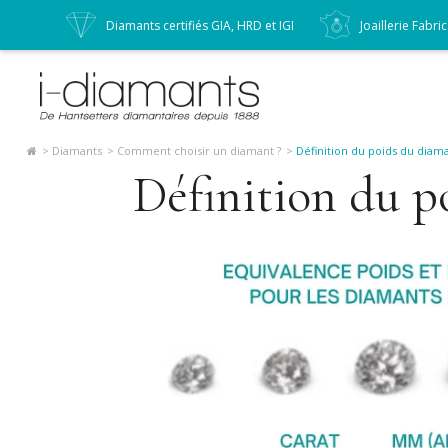
e écoute
Diamants certifiés GIA, HRD et IGI
Joaillerie Fabri
Diamants
Comment choisir un diamant ?
Définition du poids du diama
Définition du p