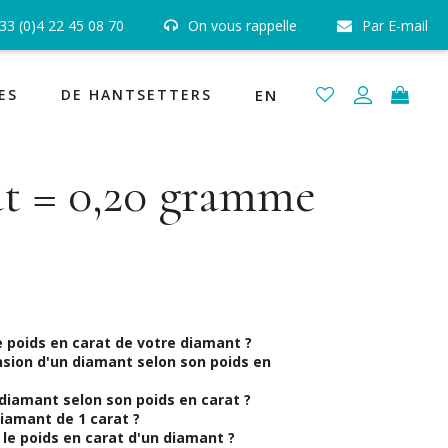
33 (0)4 22 45 08 70
On vous rappelle
Par E-mail
 certifiés GIA, HRD et IGI
Joaillerie Fabrication Française
ES
DE HANTSETTERS
EN
at = 0,20 gramme
 poids en carat de votre diamant ?
nsion d'un diamant selon son poids en
diamant selon son poids en carat ?
iamant de 1 carat ?
e poids en carat d'un diamant ?