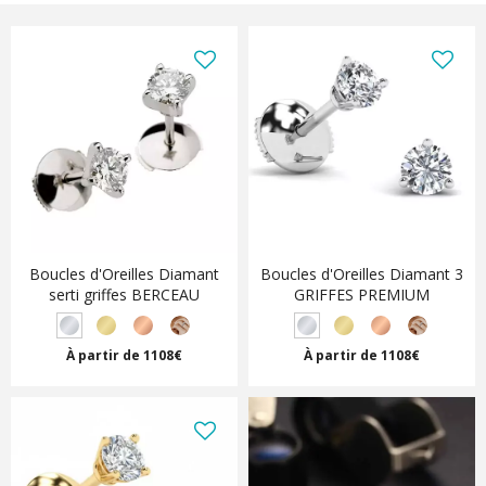
carat et plus, pour tous les prix, et selon le budget
renseigné. Le délai de réalisation des boucles d'oreilles
est de 2 à 3 semaines. Achetez des boucles d’oreilles en
ligne avec paiement sécurisé par CB, 3X sans frais,
American Express, PayPal, chèque ou virement.
La
livraison est assurée et offerte
. Pour plus
d'informations, n'hésitez pas à nous contacter.
Boucles d'Oreilles Diamant
Boucles d'Oreilles Diamant 3
serti griffes BERCEAU
GRIFFES PREMIUM
À partir de 1108€
À partir de 1108€