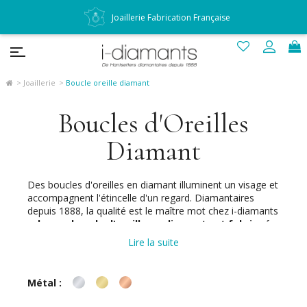
Joaillerie Fabrication Française
Joaillerie
Boucle oreille diamant
Boucles d'Oreilles
Diamant
Des boucles d'oreilles en diamant illuminent un visage et
accompagnent l'étincelle d'un regard. Diamantaires
depuis 1888, la qualité est le maître mot chez i-diamants
:
chaque boucle d'oreille en diamant est fabriquée
sur mesure en France
, en or 18 carats (750/000) ou
Lire la suite
en platine 950/000. Dans notre catalogue en ligne ci-
dessous, vous trouverez pour chaque paire de boucle
d'oreille diamant des suggestions de diamants de qualité
Métal :
certifiée (exclusivement par les laboratoires de
gemmologie
GIA, HRD ou IGI
) d'un poids de 0,10 à 1