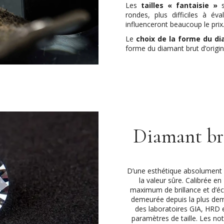
Les
tailles « fantaisie »
s
rondes, plus difficiles à éva
influenceront beaucoup le prix
Le
choix de la forme du di
forme du diamant brut d’origine
Diamant bri
D’une esthétique absolument par
la valeur sûre. Calibrée e
maximum de brillance et d’écl
demeurée depuis la plus deman
des laboratoires GIA, HRD et
paramètres de taille. Les no