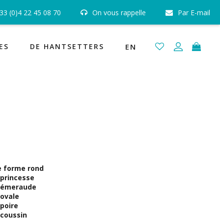
33 (0)4 22 45 08 70
On vous rappelle
Par E-mail
 certifiés GIA, HRD et IGI
Joaillerie Fabrication Française
ES
DE HANTSETTERS
EN
e forme rond
princesse
 émeraude
ovale
poire
coussin