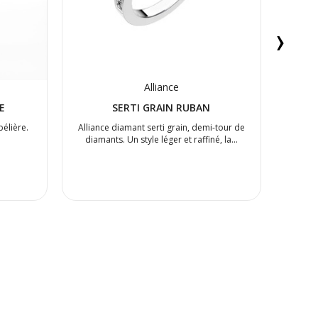
›
Alliance
E
SERTI GRAIN RUBAN
bélière.
Alliance diamant serti grain, demi-tour de
Boucl
diamants. Un style léger et raffiné, la…
chato