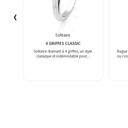
‹
Solitaire
4 GRIFFES CLASSIC
on
Solitaire diamant à 4 griffes, un style
Bague 
t de
classique et indémodable pour…
ou ros