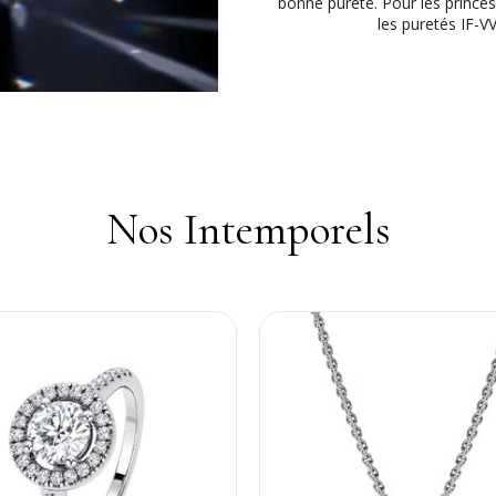
bonne pureté. Pour les prince
les puretés IF-VV
Nos Intemporels