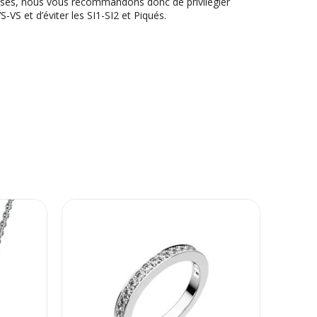
sses, nous vous recommandons donc de privilégier
S-VS et d’éviter les SI1-SI2 et Piqués.