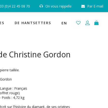
33 (0)4 22 45 08 70
On vous rappelle
Par E-mail
 Satisfait ou Remboursé
Livraison Gratuite et Assurée
ES
DE HANTSETTERS
EN
de Christine Gordon
ierre taillée.
e Gordon
 Langue : Français
offret rouge)
 Poids : 4,72 kg
 écrit sur l'histoire du diamant, de ses origines