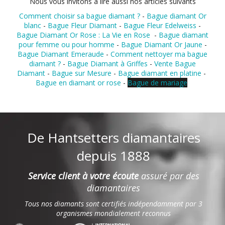
Nous vous invitons à lire aussi nos articles suivants
Comment choisir sa bague diamant ?
-
Bague diamant Or
blanc
-
Bague Fleur Diamant
-
Bague Fleur Edelweiss
-
Bague Diamant Or Rose : La Vie en Rose
-
Bague diamant
pour femme ou pour homme
-
Bague Diamant Or Jaune
-
Bague Diamant Emeraude
-
Comment nettoyer ma bague
diamant ?
-
Bague Diamant à Griffes
-
Vente Bague
Diamant
-
Bague sur Mesure
-
Bague diamant en platine
-
Bague en diamant or rose
-
Bague de mariage
De Hantsetters diamantaires
depuis 1888
Service client à votre écoute
assuré par des
diamantaires
Tous nos diamants sont certifiés indépendamment par 3
organismes mondialement reconnus