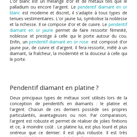
L'or blanc est un mélange d'or et de métaux tels que le
palladium ou encore l'argent. Le
pendentif diamant en or
blanc
est m
oderne et discret, il s'adapte à tous types de
tenues vestimentaires. L'or jaune lui, symbolise la noblesse
et la richesse. Il se compose d'or et de cuivre. Le
pendentif
diamant en or jaune
permet de faire ressortir féminité,
noblesse et prestige à celle qui le porte autour du cou.
Enfin, un
pendentif diamant en or rose
est composé d'or
jaune pur, de cuivre et d'argent. Il fera ressortir, mêlé à un
diamant, la fraîcheur, la modernité et la douceur à celle qui
le porte.
Pendentif diamant en platine ?
Deux principaux types de métaux sont utilisés lors de la
conception de pendentifs en diamants : le platine et
l'argent. Chacun de ces derniers possède ses propres
particularités, avantageuses ou non. Par comparaison,
l'argent est robuste et permet de réaliser de jolies finitions
et ce, à moindre coût . Le platine lui, est plus lourd et plus
onéreux que ce dernier. Il est plus robuste. Il est très