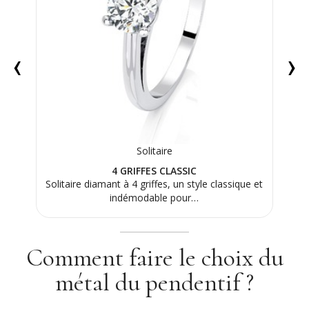
‹
›
Solitaire
4 GRIFFES CLASSIC
 sa
Solitaire diamant à 4 griffes, un style classique et
Bagu
re…
indémodable pour…
Comment faire le choix du
métal du pendentif ?