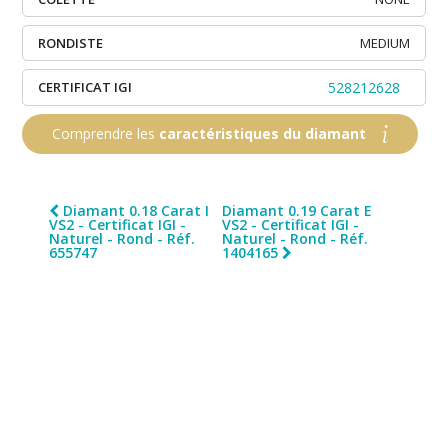
RONDISTE
MEDIUM
CERTIFICAT IGI
528212628
Comprendre les
caractéristiques du diamant
Diamant 0.18 Carat I
Diamant 0.19 Carat E
VS2 - Certificat IGI -
VS2 - Certificat IGI -
Naturel - Rond - Réf.
Naturel - Rond - Réf.
655747
1404165