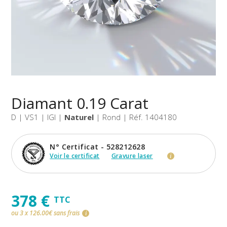
Diamant 0.19 Carat
D | VS1 | IGI |
Naturel
| Rond | Réf. 1404180
N° Certificat - 528212628
Voir le certificat
Gravure laser
i
378 €
TTC
ou 3 x 126.00€ sans frais
i