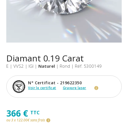
Diamant 0.19 Carat
E | VVS2 | IGI |
Naturel
| Rond | Réf. 5300149
N° Certificat - 219622350
Voir le certificat
Gravure laser
i
366 €
TTC
ou 3 x 122.00€ sans frais
i