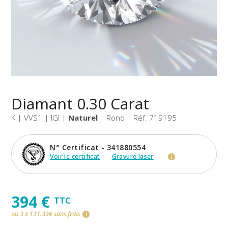
Diamant 0.30 Carat
K | VVS1 | IGI |
Naturel
| Rond | Réf. 719195
N° Certificat - 341880554
Voir le certificat
Gravure laser
i
394 €
TTC
ou 3 x 131.33€ sans frais
i