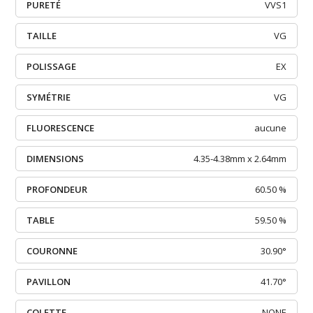
PURETÉ
VVS1
TAILLE
VG
POLISSAGE
EX
SYMÉTRIE
VG
FLUORESCENCE
aucune
DIMENSIONS
4.35-4.38mm x 2.64mm
PROFONDEUR
60.50 %
TABLE
59.50 %
COURONNE
30.90°
PAVILLON
41.70°
COLETTE
NONE