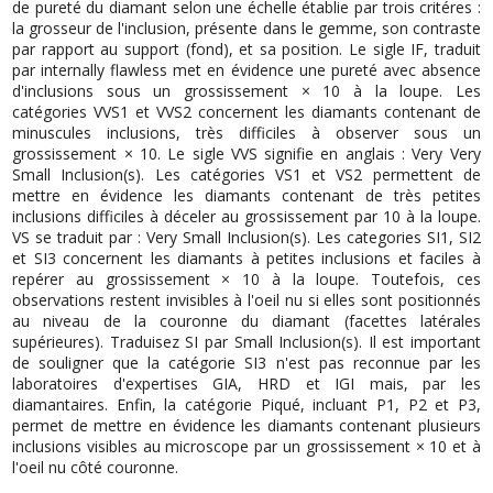
de pureté du diamant selon une échelle établie par trois critéres :
la grosseur de l'inclusion, présente dans le gemme, son contraste
par rapport au support (fond), et sa position. Le sigle IF, traduit
par internally flawless met en évidence une pureté avec absence
d'inclusions sous un grossissement × 10 à la loupe. Les
catégories VVS1 et VVS2 concernent les diamants contenant de
minuscules inclusions, très difficiles à observer sous un
grossissement × 10. Le sigle VVS signifie en anglais : Very Very
Small Inclusion(s). Les catégories VS1 et VS2 permettent de
mettre en évidence les diamants contenant de très petites
inclusions difficiles à déceler au grossissement par 10 à la loupe.
VS se traduit par : Very Small Inclusion(s). Les categories SI1, SI2
et SI3 concernent les diamants à petites inclusions et faciles à
repérer au grossissement × 10 à la loupe. Toutefois, ces
observations restent invisibles à l'oeil nu si elles sont positionnés
au niveau de la couronne du diamant (facettes latérales
supérieures). Traduisez SI par Small Inclusion(s). Il est important
de souligner que la catégorie SI3 n'est pas reconnue par les
laboratoires d'expertises GIA, HRD et IGI mais, par les
diamantaires. Enfin, la catégorie Piqué, incluant P1, P2 et P3,
permet de mettre en évidence les diamants contenant plusieurs
inclusions visibles au microscope par un grossissement × 10 et à
l'oeil nu côté couronne.