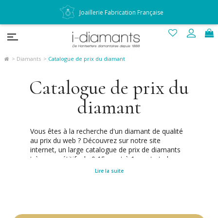
Joaillerie Fabrication Française
Diamants
Catalogue de prix du diamant
Catalogue de prix du
diamant
Vous êtes à la recherche d'un diamant de qualité
au prix du web ? Découvrez sur notre site
internet, un large catalogue de prix de diamants
très compétitifs de 0,15 carat à 1 carat et plus...
La qualité de chacun de nos diamants du
Lire la suite
catalogue est toujours certifiée par l'un des trois
plus grands laboratoires indépendants et
reconnus mondialement comme les meilleurs :
GIA, HRD et IGI. Diamantaires depuis 1888, nous
mettons un point d'honneur à vous rendre le