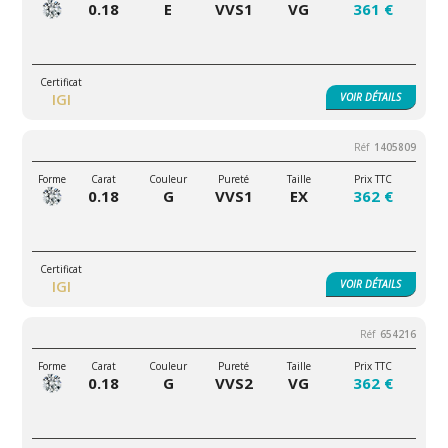
0.18
E
VVS1
VG
361 €
IGI
VOIR
DÉTAILS
1405809
0.18
G
VVS1
EX
362 €
IGI
VOIR
DÉTAILS
654216
0.18
G
VVS2
VG
362 €