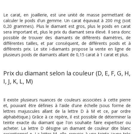
Le carat, en joaillerie, est une unité de masse permettant de
calculer le poids d'un gemme. Un carat équivaut à 200 mg (soit
0,20 grammes). Plus le diamant est gros, plus le poids en carat
sera important et, plus le prix du diamant sera élevé. Il sera donc
possible de trouver des diamants de différents diamètres, de
différentes tailles, et par conséquent, de différents poids et à
différents prix. Le site i-diamants propose la vente en ligne de
plusieurs poids de diamants allant de 0,15 carat à 1 carat et plus.
Prix du diamant selon la couleur (D, E, F, G, H,
I, J, K, L, M)
Il existe plusieurs nuances de couleurs associées à cette pierre
et, pouvant être définies à l'aide d'une échelle (sous forme de
lettres majuscules allant de la lettre D à M et ce, par ordre
alphabétique.) Grâce à ce repère, il est possible de déterminer la
teinte exacte du diamant que l'on souhaite faire expertiser ou
acheter. La lettre D désigne un diamant de couleur dite blanc
exceptionnel +. La lettre M, elle, renvoie à une teinte jaune très