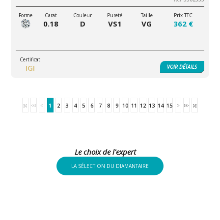
0.18
D
VS1
VG
362 €
IGI
VOIR
DÉTAILS
1
2
3
4
5
6
7
8
9
10
11
12
13
14
15
Le choix de l'expert
LA SÉLECTION DU DIAMANTAIRE