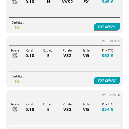
0.18
H
VVS2
EX
349 €
IGI
VOIR
DÉTAILS
5297465
0.18
E
VS2
VG
352 €
IGI
VOIR
DÉTAILS
5322268
0.18
E
VS2
VG
354 €