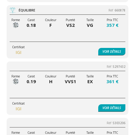
ÉQUILIBRE
660878
0.18
F
VS2
VG
357 €
IGI
VOIR
DÉTAILS
5297432
0.19
H
VVS1
EX
361 €
IGI
VOIR
DÉTAILS
5303206