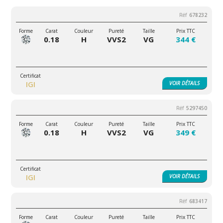
678232
0.18
H
VVS2
VG
344 €
IGI
VOIR
DÉTAILS
5297450
0.18
H
VVS2
VG
349 €
IGI
VOIR
DÉTAILS
683417