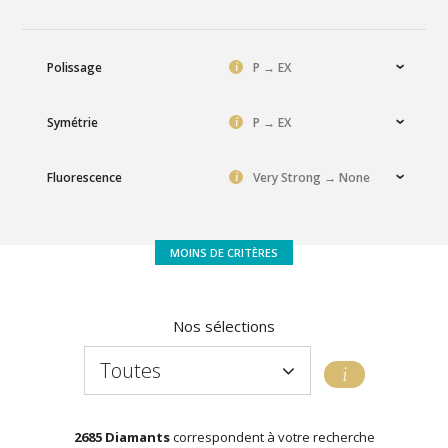
i
Polissage
P → EX
i
Symétrie
P → EX
i
Fluorescence
Very Strong → None
Nos sélections
Toutes
Toutes
Volume
Équilibre
Perfection
Coup de coeur
Promotion
2685 Diamants
correspondent à votre recherche