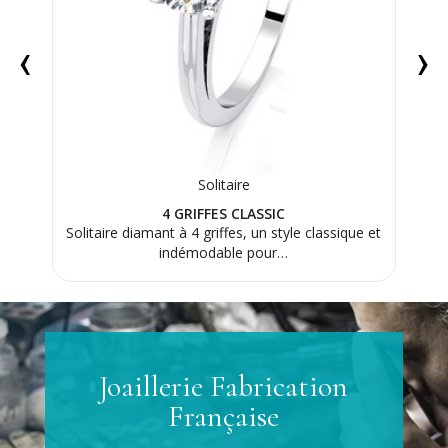
‹
›
Solitaire
4 GRIFFES CLASSIC
 sa
Solitaire diamant à 4 griffes, un style classique et
Bagu
re…
indémodable pour…
Joaillerie Fabrication
Française