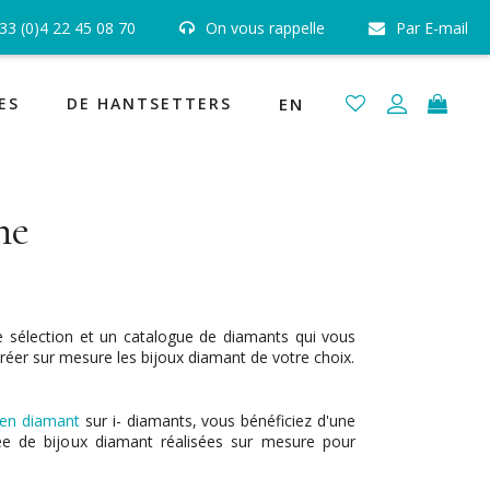
33 (0)4 22 45 08 70
On vous rappelle
Par E-mail
 certifiés GIA, HRD et IGI
Joaillerie Fabrication Française
ES
DE HANTSETTERS
EN
ne
 sélection et un catalogue de diamants qui vous
réer sur mesure les bijoux diamant de votre choix.
 en diamant
sur i- diamants, vous bénéficiez d'une
sée de bijoux diamant réalisées sur mesure pour