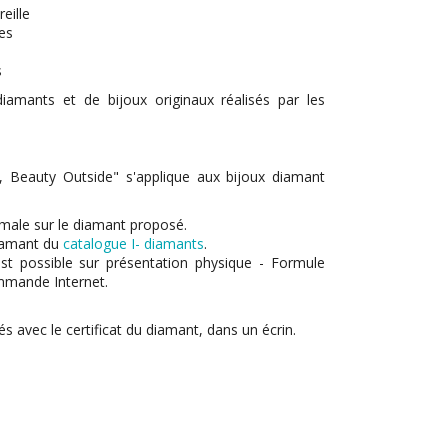
eille
res
s
s
iamants et de bijoux originaux réalisés par les
e, Beauty Outside" s'applique aux bijoux diamant
imale sur le diamant proposé.
iamant du
catalogue I- diamants
.
st possible sur présentation physique - Formule
ommande Internet.
és avec le certificat du diamant, dans un écrin.