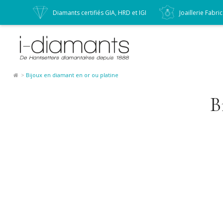
e écoute
Diamants certifiés GIA, HRD et IGI
Joaillerie Fabri
Bijoux en diamant en or ou platine
B