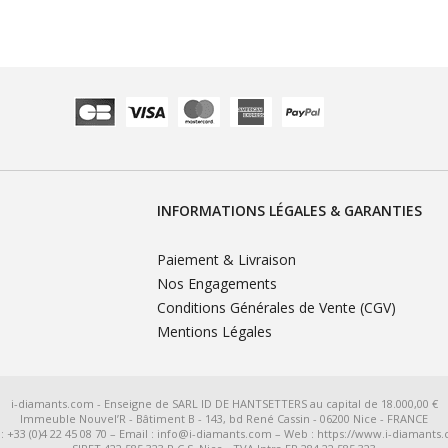
INFORMATIONS LÉGALES & GARANTIES
Paiement & Livraison
Nos Engagements
Conditions Générales de Vente (CGV)
Mentions Légales
i-diamants.com - Enseigne de SARL ID DE HANTSETTERS au capital de 18.000,00 €
Immeuble Nouvel’R - Bâtiment B - 143, bd René Cassin - 06200 Nice - FRANCE
 : +33 (0)4 22 45 08 70 – Email : info@i-diamants.com – Web : https://www.i-diamants