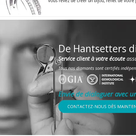
Vous rêvez de créer un bijou, reflet de votre 
De Hantsetters d
Service client à votre écoute
assu
Tous nos diamants sont certifiés indé
Envie de dialoguer avec u
CONTACTEZ-NOUS DÈS MAINTE