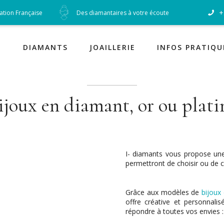
+
cation Française
Des diamantaires à votre écoute
Diamants
DIAMANTS
JOAILLERIE
INFOS PRATIQU
ijoux en diamant, or ou plati
I- diamants vous propose une
permettront de choisir ou de c
Grâce aux modèles de
bijoux
offre créative et personnali
répondre à toutes vos envies :