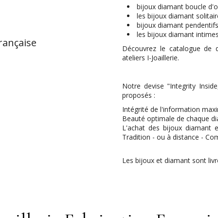
bijoux diamant boucle d'or
les bijoux diamant solitai
bijoux diamant pendentif
les bijoux diamant intime
rançaise
Découvrez le catalogue de d
ateliers I-Joaillerie.
Notre devise "Integrity Insid
proposés :
Intégrité de l'information max
Beauté optimale de chaque d
L'achat des bijoux diamant e
Tradition - ou à distance - C
Les bijoux et diamant sont livr