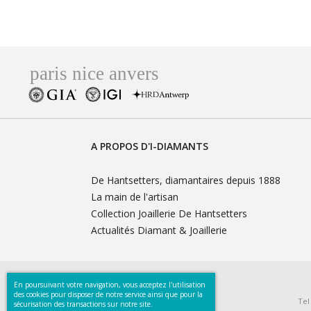
A PROPOS D'I-DIAMANTS
De Hantsetters, diamantaires depuis 1888
La main de l'artisan
Collection Joaillerie De Hantsetters
Actualités Diamant & Joaillerie
En poursuivant votre navigation, vous acceptez l'utilisation
des cookies pour disposer de notre service ainsi que pour la
Tel
sécurisation des transactions sur notre site.