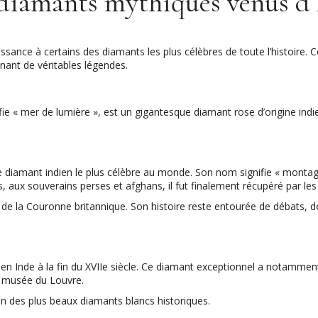
diamants mythiques venus d
ance à certains des diamants les plus célèbres de toute l’histoire. Ce
enant de véritables légendes.
ie « mer de lumière », est un gigantesque diamant rose d’origine indien
 diamant indien le plus célèbre au monde. Son nom signifie « montag
ux souverains perses et afghans, il fut finalement récupéré par les 
ux de la Couronne britannique. Son histoire reste entourée de débats, 
n Inde à la fin du XVIIe siècle. Ce diamant exceptionnel a notammen
u musée du Louvre.
n des plus beaux diamants blancs historiques.