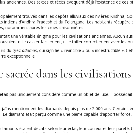
us anciennes. Des textes et récits évoquent déjà l’existence de ces pi
cipalement trouvés dans les dépôts alluviaux des rivières Krishna, Go
ts indiens d’Andhra Pradesh et du Telangana. Les habitants récupéra
ères, notamment après les crues saisonnières.
ntait une véritable énigme pour les civilisations anciennes. Aucun a
vaient ni le casser facilement, ni le tailler correctement avec les out
eurs du grec
adamas
, qui signifie « invincible » ou « indestructible ». C
erre exceptionnelle.
 sacrée dans les civilisation
n’était pas uniquement considéré comme un objet de luxe. Il posséda
 jaïns mentionnent les diamants depuis plus de 2 000 ans. Certains écr
 Le diamant était perçu comme une pierre capable d’apporter force, p
s diamants étaient décrits selon leur éclat, leur couleur et leur pureté