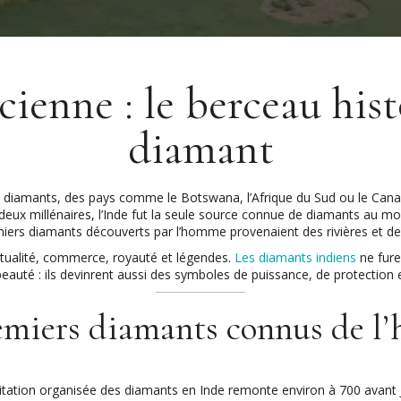
cienne : le berceau his
diamant
ux diamants, des pays comme le Botswana, l’Afrique du Sud ou le Ca
 deux millénaires, l’Inde fut la seule source connue de diamants au mo
ers diamants découverts par l’homme provenaient des rivières et des
ritualité, commerce, royauté et légendes.
Les diamants indiens
ne fure
auté : ils devinrent aussi des symboles de puissance, de protection et
emiers diamants connus de l’h
oitation organisée des diamants en Inde remonte environ à 700 avant J