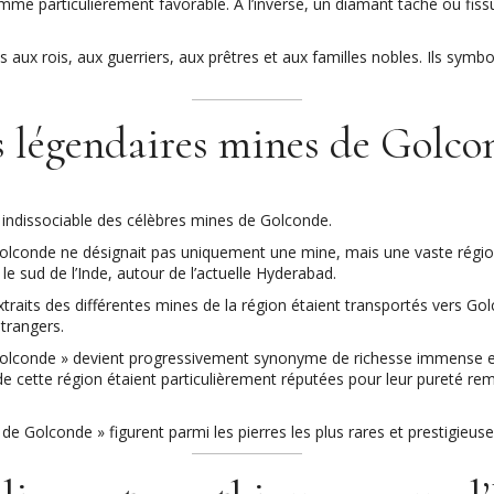
mme particulièrement favorable. À l’inverse, un diamant taché ou fiss
 aux rois, aux guerriers, aux prêtres et aux familles nobles. Ils symbol
s légendaires mines de Golco
t indissociable des célèbres mines de Golconde.
olconde ne désignait pas uniquement une mine, mais une vaste régio
e sud de l’Inde, autour de l’actuelle Hyderabad.
traits des différentes mines de la région étaient transportés vers Golco
trangers.
Golconde » devient progressivement synonyme de richesse immense et
de cette région étaient particulièrement réputées pour leur pureté rem
de Golconde » figurent parmi les pierres les plus rares et prestigieuse