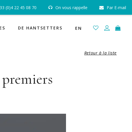
33 (0)4 22 45 08 70
On vous rappelle
Par E-mail
 certifiés GIA, HRD et IGI
Joaillerie Fabrication Française
ES
DE HANTSETTERS
EN
Retour à la liste
s premiers