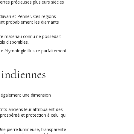
erres précieuses plusieurs siècles
davari et Penner. Ces régions
ient probablement les diamants
utre matériau connu ne possédait
ils disponibles.
ette étymologie illustre parfaitement
s indiennes
it également une dimension
its anciens leur attribuaient des
rospérité et protection à celui qui
. Une pierre lumineuse, transparente