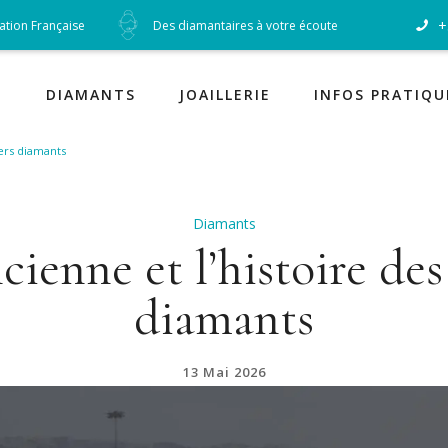
+
cation Française
Des diamantaires à votre écoute
Diamants
DIAMANTS
JOAILLERIE
INFOS PRATIQU
iers diamants
Diamants
cienne et l’histoire de
diamants
13 Mai 2026